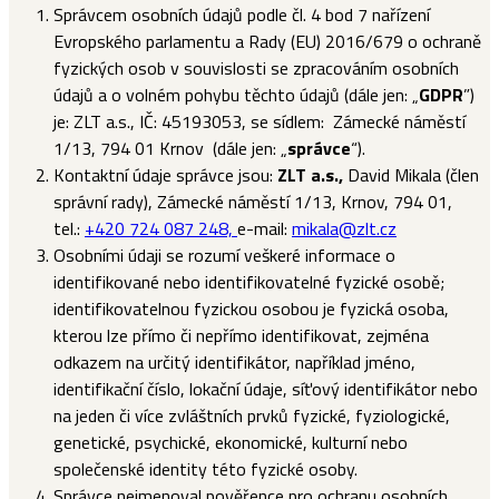
Správcem osobních údajů podle čl. 4 bod 7 nařízení
Evropského parlamentu a Rady (EU) 2016/679 o ochraně
fyzických osob v souvislosti se zpracováním osobních
údajů a o volném pohybu těchto údajů (dále jen: „
GDPR
”)
je: ZLT a.s., IČ: 45193053, se sídlem: Zámecké náměstí
1/13, 794 01 Krnov (dále jen: „
správce
“).
Kontaktní údaje správce jsou:
ZLT a.s.,
David Mikala (člen
správní rady), Zámecké náměstí 1/13, Krnov, 794 01,
tel.:
+420 724 087 248,
e-mail:
mikala@zlt.cz
Osobními údaji se rozumí veškeré informace o
identifikované nebo identifikovatelné fyzické osobě;
identifikovatelnou fyzickou osobou je fyzická osoba,
kterou lze přímo či nepřímo identifikovat, zejména
odkazem na určitý identifikátor, například jméno,
identifikační číslo, lokační údaje, síťový identifikátor nebo
na jeden či více zvláštních prvků fyzické, fyziologické,
genetické, psychické, ekonomické, kulturní nebo
společenské identity této fyzické osoby.
Správce nejmenoval pověřence pro ochranu osobních