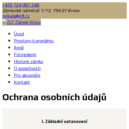
+420 724 087 248
Zámecké náměstí 1/13, 794 01 Krnov
mikala@zlt.cz
Úvod
Prostory k pronájmu
Areál
Fotogalerie
Historie zámku
O společnosti
Pro akcionáře
Kontakt
Ochrana osobních údajů
I.
Základní ustanovení