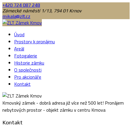
+420 724 087 248
Zámecké náměstí 1/13, 794 01 Krnov
mikala@zlt.cz
Úvod
Prostory k pronájmu
Areál
Fotogalerie
Historie zámku
O společnosti
Pro akcionáře
Kontakt
Krnovský zámek - dobrá adresa již více než 500 let! Pronájem
nebytových prostor - objekt zámku v centru Krnova
Kontakt