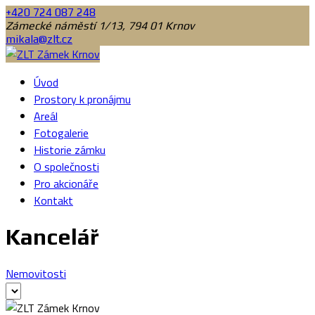
+420 724 087 248
Zámecké náměstí 1/13, 794 01 Krnov
mikala@zlt.cz
Úvod
Prostory k pronájmu
Areál
Fotogalerie
Historie zámku
O společnosti
Pro akcionáře
Kontakt
Kancelář
Nemovitosti